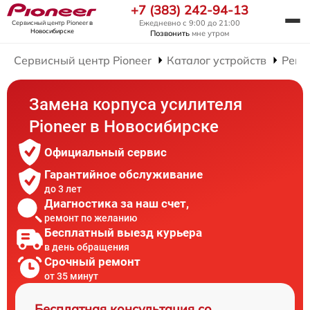
+7 (383) 242-94-13
Ежедневно с 9:00 до 21:00
Сервисный центр Pioneer
в
Новосибирске
Позвонить
мне утром
Сервисный центр Pioneer
Каталог устройств
Ремо
Замена корпуса усилителя
Pioneer в Новосибирске
Официальный сервис
Гарантийное обслуживание
до 3 лет
Диагностика за наш счет,
ремонт по желанию
Бесплатный выезд курьера
в день обращения
Срочный ремонт
от 35 минут
Бесплатная консультация со